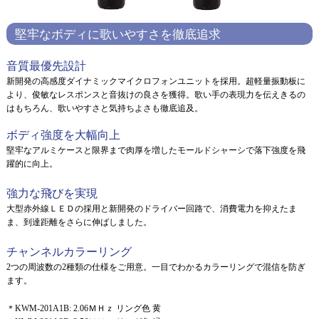
堅牢なボディに歌いやすさを徹底追求
音質最優先設計
新開発の高感度ダイナミックマイクロフォンユニットを採用。超軽量振動板に
より、俊敏なレスポンスと音抜けの良さを獲得。歌い手の表現力を伝えきるの
はもちろん、歌いやすさと気持ちよさも徹底追及。
ボディ強度を大幅向上
堅牢なアルミケースと限界まで肉厚を増したモールドシャーシで落下強度を飛
躍的に向上。
強力な飛びを実現
大型赤外線ＬＥＤの採用と新開発のドライバー回路で、消費電力を抑えたま
ま、到達距離をさらに伸ばしました。
チャンネルカラーリング
2つの周波数の2種類の仕様をご用意。一目でわかるカラーリングで混信を防ぎ
ます。
＊KWM-201A1B: 2.06ＭＨｚ リング色 黄