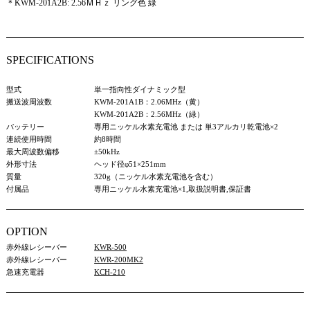
＊KWM-201A2B: 2.56ＭＨｚ リング色 緑
SPECIFICATIONS
型式
単一指向性ダイナミック型
搬送波周波数
KWM-201A1B：2.06MHz（黄）
KWM-201A2B：2.56MHz（緑）
バッテリー
専用ニッケル水素充電池 または 単3アルカリ乾電池×2
連続使用時間
約8時間
最大周波数偏移
±50kHz
外形寸法
ヘッド径φ51×251mm
質量
320g（ニッケル水素充電池を含む）
付属品
専用ニッケル水素充電池×1,取扱説明書,保証書
OPTION
赤外線レシーバー
KWR-500
赤外線レシーバー
KWR-200MK2
急速充電器
KCH-210