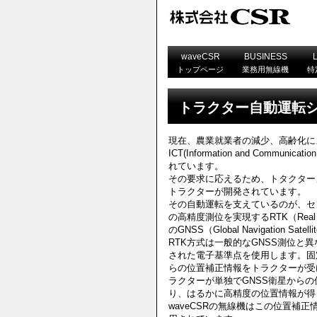
waveCSR
BUSINESS
トップページ
業務用無線機
特
トラクター自動運転
現在、農業就業者の減少、高齢化に
ICT(Information and Communicat
れています。
その要求に応えるため、トタクター
トラクターが開発されています。
その自動運転を支えているのが、セ
の高精度測位を実現するRTK（Real Ti
のGNSS（Global Navigation Sate
RTK方式は一般的なGNSS測位と
された電子基準点を使用します。固
らの位置補正情報をトラクターが受
ラクターが単独でGNSS衛星から
り、はるかに高精度の位置情報が得
waveCSRの無線機はこの位置補