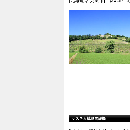
[北海道 岩見沢市] (2018
システム構成無線機