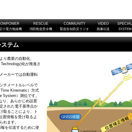
LOWPOWER
RESCUE
COMMUNITY
VIDEO
SPECIA
定小電力無線機
消防救急受令機
緊急告知防災ラジオ
画像伝送
SYSTEM
システム
より農業の自動化、
ion Technology)化が推進さ
メーカーでは自動運転
ンチメートルレベルで
me Kinematic）方式
llite System）測位です。
異なり、あらかじめ設置
定された電子基準点か
け取ることにより、ト
の位置情報を受け取るよ
られます。
正情報を伝送するために使